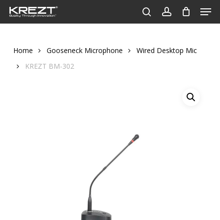
Men
Skip
to
search
account
Close
main
Menu
content
Home
Gooseneck Microphone
Wired Desktop Mic
KREZT BM-302