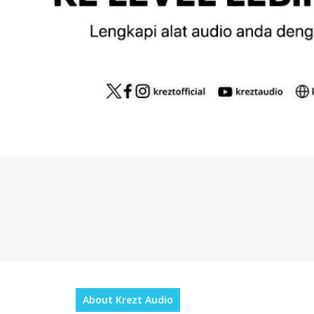
Hit enter to search or ESC to close
About Krezt Audio