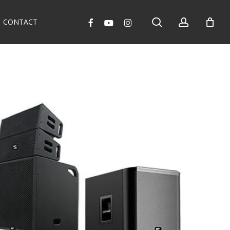
search
account
facebook
youtube
instagram
CONTACT