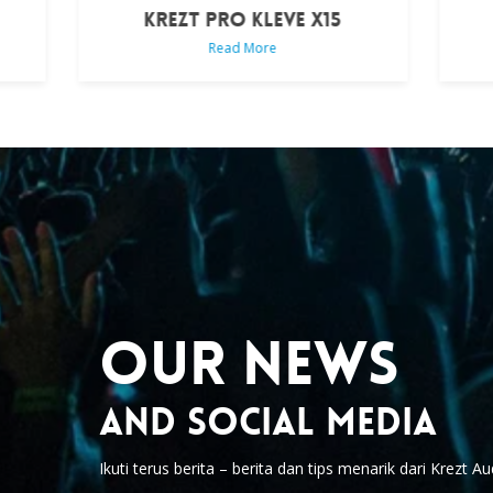
RO KLEVE X15
KREZT PRO CX 12
ad More
Read More
Our News
And Social Media
Ikuti terus berita – berita dan tips menarik dari Krezt Au