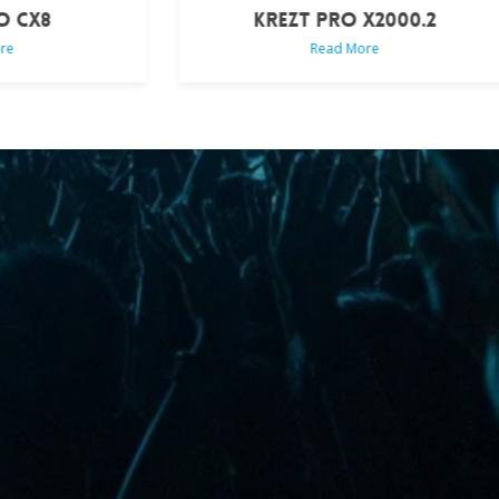
KREZT PRO X2000.2
KREZT PRO
Read More
Read M