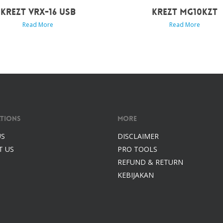
KREZT VRX-16 USB
KREZT MG10KZT
Read More
Read More
tions
More
US
DISCLAIMER
T US
PRO TOOLS
REFUND & RETURN
KEBIJAKAN