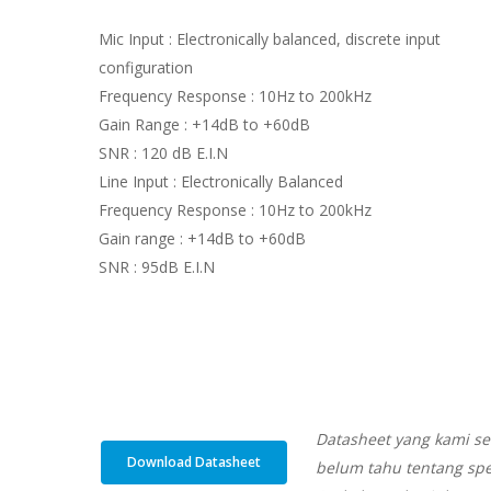
Mic Input : Electronically balanced, discrete input
configuration
Frequency Response : 10Hz to 200kHz
Gain Range : +14dB to +60dB
SNR : 120 dB E.I.N
Line Input : Electronically Balanced
Frequency Response : 10Hz to 200kHz
Gain range : +14dB to +60dB
SNR : 95dB E.I.N
Datasheet yang kami se
Download Datasheet
belum tahu tentang spe