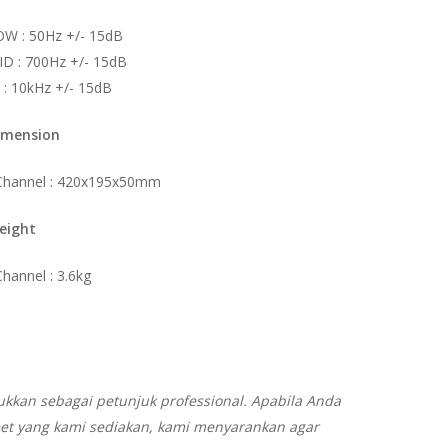
OW : 50Hz +/- 15dB
D : 700Hz +/- 15dB
 : 10kHz +/- 15dB
imension
Channel : 420x195x50mm
eight
hannel : 3.6kg
ukkan sebagai petunjuk professional. Apabila Anda
eet yang kami sediakan, kami menyarankan agar