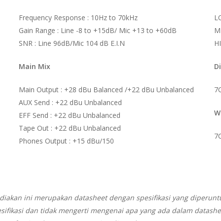
Frequency Response : 10Hz to 70kHz
L
Gain Range : Line -8 to +15dB/ Mic +13 to +60dB
MI
SNR : Line 96dB/Mic 104 dB E.I.N
HI
Main Mix
D
Main Output : +28 dBu Balanced /+22 dBu Unbalanced
7
AUX Send : +22 dBu Unbalanced
W
EFF Send : +22 dBu Unbalanced
Tape Out : +22 dBu Unbalanced
7C
Phones Output : +15 dBu/150
diakan ini merupakan datasheet dengan spesifikasi yang diperunt
sifikasi dan tidak mengerti mengenai apa yang ada dalam datash