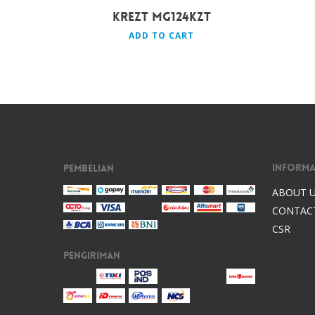
KREZT MG124KZT
ADD TO CART
Informa
Pembelian
ABOUT 
CONTAC
CSR
Pengiriman