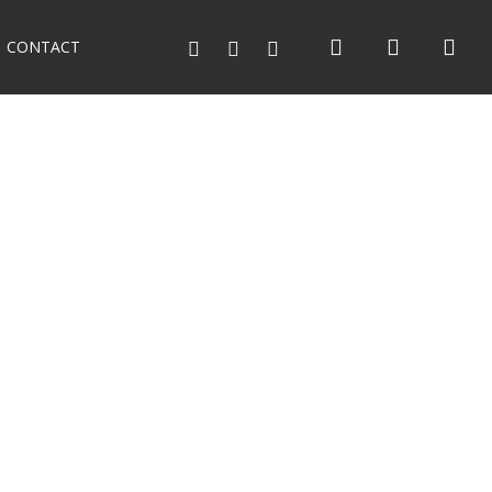
search
account
facebook
youtube
instagram
CONTACT