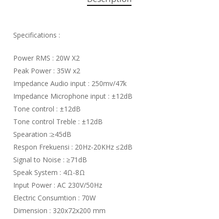
Specifications :
Power RMS : 20W X2
Peak Power : 35W x2
Impedance Audio input : 250mv/47k
Impedance Microphone input : ±12dB
Tone control : ±12dB
Tone control Treble : ±12dB
Spearation :≥45dB
Respon Frekuensi : 20Hz-20KHz ≤2dB
Signal to Noise : ≥71dB
Speak System : 4Ω-8Ω
Input Power : AC 230V/50Hz
Electric Consumtion : 70W
Dimension : 320x72x200 mm