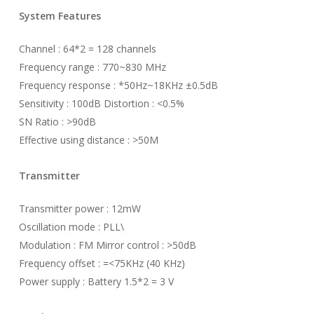
System Features
Channel : 64*2 = 128 channels
Frequency range : 770~830 MHz
Frequency response : *50Hz~18KHz ±0.5dB
Sensitivity : 100dB Distortion : <0.5%
SN Ratio : >90dB
Effective using distance : >50M
Transmitter
Transmitter power : 12mW
Oscillation mode : PLL\
Modulation : FM Mirror control : >50dB
Frequency offset : =<75KHz (40 KHz)
Power supply : Battery 1.5*2 = 3 V