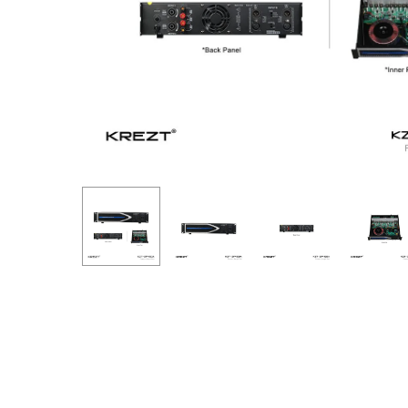
Hit enter to search or ESC to close