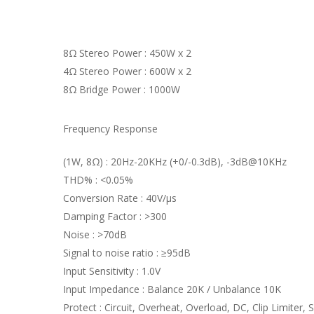
8Ω Stereo Power : 450W x 2
4Ω Stereo Power : 600W x 2
8Ω Bridge Power : 1000W
Frequency Response
(1W, 8Ω) : 20Hz-20KHz (+0/-0.3dB), -3dB@10KHz
THD% : <0.05%
Conversion Rate : 40V/µs
Damping Factor : >300
Noise : >70dB
Signal to noise ratio : ≥95dB
Input Sensitivity : 1.0V
Input Impedance : Balance 20K / Unbalance 10K
Protect : Circuit, Overheat, Overload, DC, Clip Limiter, 