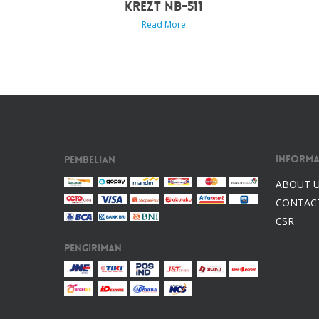
KREZT NB-511
Read More
Informa
Pembelian
ABOUT 
CONTAC
CSR
Pengiriman