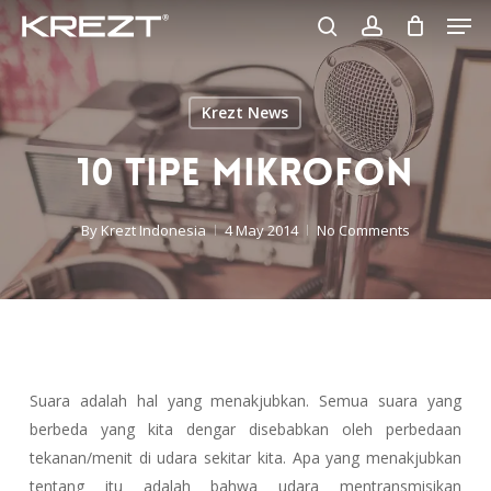
Men
Skip
to
search
account
Close
main
Menu
content
Krezt News
10 Tipe Mikrofon
By
Krezt Indonesia
4 May 2014
No Comments
Suara adalah hal yang menakjubkan. Semua suara yang
berbeda yang kita dengar disebabkan oleh perbedaan
tekanan/menit di udara sekitar kita. Apa yang menakjubkan
tentang itu adalah bahwa udara mentransmisikan