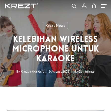
Men
Skip
to
search
account
Close
main
Menu
content
Krezt News
Kelebihan Wireless
Microphone Untuk
Karaoke
By
Krezt Indonesia
9 August 2022
No Comments