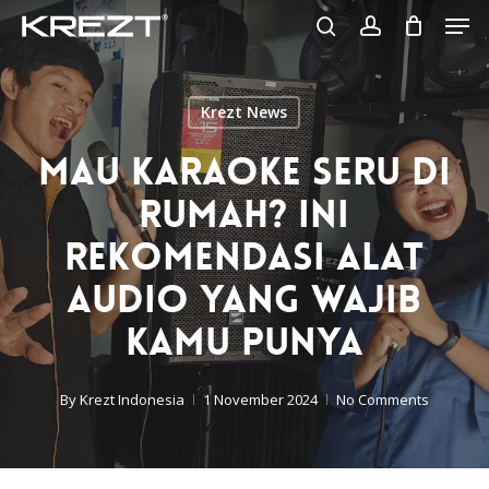
Men
Skip
to
search
account
Close
main
Menu
content
Krezt News
Mau Karaoke Seru Di
Rumah? Ini
Rekomendasi Alat
Audio Yang Wajib
Kamu Punya
By
Krezt Indonesia
1 November 2024
No Comments