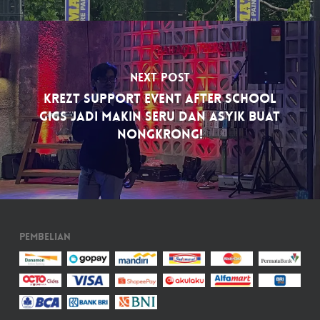
Next Post
Krezt Support Event After School
Gigs Jadi Makin Seru dan Asyik Buat
Nongkrong!
Pembelian