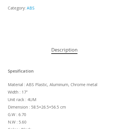
Category:
ABS
Description
Spesification
Material : ABS Plastic, Aluminum, Chrome metal
Width : 17”
Unit rack : 4UM
Dimension : 58.5×26.5×56.5 cm
G.W : 6.70
N.W : 5.60