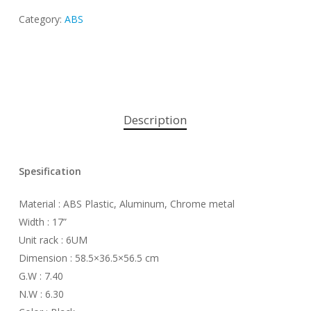
Category:
ABS
Description
Spesification
Material : ABS Plastic, Aluminum, Chrome metal
Width : 17”
Unit rack : 6UM
Dimension : 58.5×36.5×56.5 cm
G.W : 7.40
N.W : 6.30