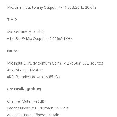
Mic/Line Input to any Output : +/- 1.5dB,20Hz-20KHz
T.H.D
Mic Sensitivity -30dbu,
+14dBu @ Mix Output : <0.02%@1KHz
Noise
Mic input E.I.N. (Maximum Gain) : -127dBu (150Ω source)
Aux, Mix and Masters
(@0dB, faders down) : <-85dBu
Crosstalk (@ 1kHz)
Channel Mute : >96dB
Fader Cut-off (rel + 10mark) : >96dB
Aux Send Pots Offness : >86dB