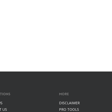
tions
More
US
DISCLAIMER
T US
PRO TOOLS