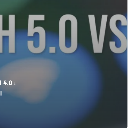
4.0 :
i