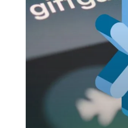
Menggali
Perbedaan
Generasi
Terbaru
dalam
Teknologi
Nirkabel