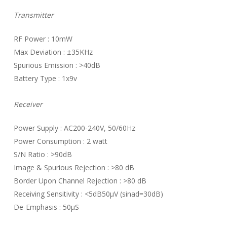
Transmitter
RF Power : 10mW
Max Deviation : ±35KHz
Spurious Emission : >40dB
Battery Type : 1x9v
Receiver
Power Supply : AC200-240V, 50/60Hz
Power Consumption : 2 watt
S/N Ratio : >90dB
Image & Spurious Rejection : >80 dB
Border Upon Channel Rejection : >80 dB
Receiving Sensitivity : <5dB50µV (sinad=30dB)
De-Emphasis : 50µS