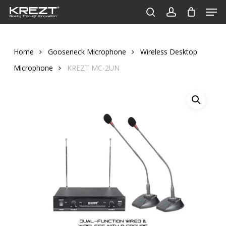
Men
Skip
to
search
account
Close
main
Menu
content
Home
Gooseneck Microphone
Wireless Desktop
Microphone
KREZT MC-2UN