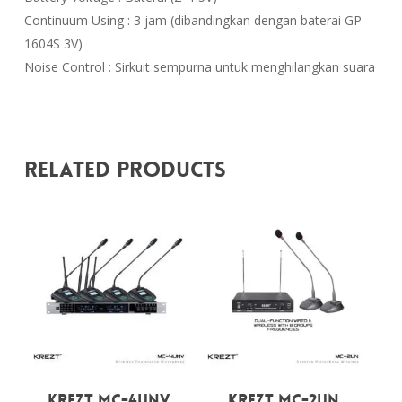
Continuum Using : 3 jam (dibandingkan dengan baterai GP
1604S 3V)
Noise Control : Sirkuit sempurna untuk menghilangkan suara
Related Products
Rp
1.949.000
Rp
7.699.000
KREZT MC-4UNV
KREZT MC-2UN