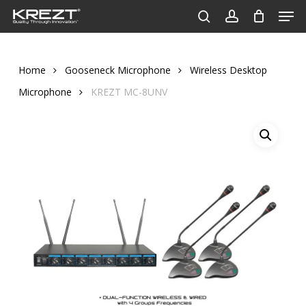
Men
Skip
to
search
account
Close
main
Menu
content
Home
Gooseneck Microphone
Wireless Desktop
Microphone
KREZT MC-8UNV