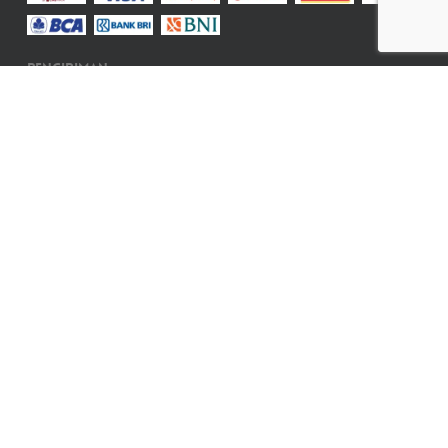
Pengiriman
Informations
More
ABOUT US
DISCLAIMER
CONTACT US
PRO TOOLS
CSR
REFUND & RETURN
KEBIJAKAN
Customer Service
Senin - Jumat